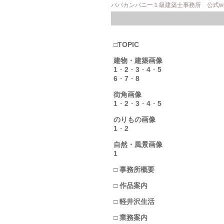
パパカンパニー１級建築士事務所 公式w
□TOPIC
建物・建築画像
1
・
2
・
3
・
4
・
5
6
・
7
・
8
街角画像
1
・
2
・
3
・
4
・
5
のりもの画像
1
・
2
自然・風景画像
1
□ 事務所概要
□ 作品案内
□ 軽井沢生活
□ 業務案内